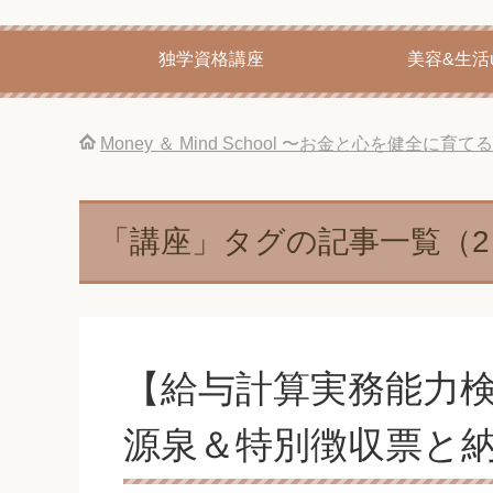
独学資格講座
美容&生活u
Money ＆ Mind School 〜お金と心を健全に
「講座」タグの記事一覧（2 
【給与計算実務能力検
源泉＆特別徴収票と