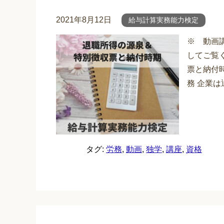
2021年8月12日
給与計算実務能力検定
※ 動画
してご覧
票と納付
務 企業は
タグ:
労務
,
動画
,
独学
,
講座
,
資格