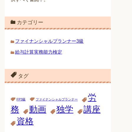
カテゴリー
ファイナンシャルプランナー3級
給与計算実務能力検定
タグ
労
FP3級
ファイナンシャルプランナー
務
動画
独学
講座
資格