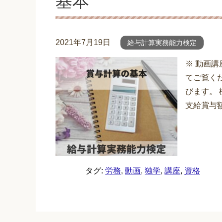
基本
2021年7月19日
給与計算実務能力検定
※ 動画
てご覧くだ
びます。
支給賞与額
タグ:
労務
,
動画
,
独学
,
講座
,
資格