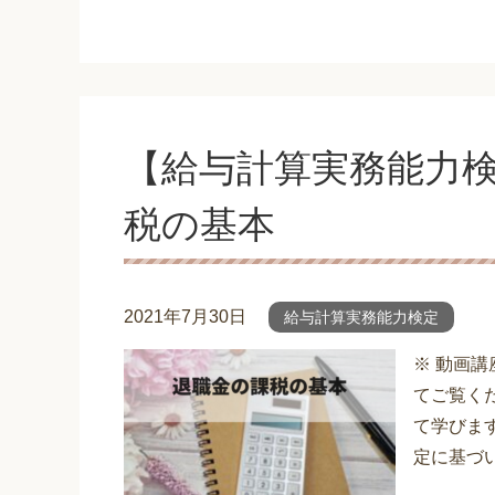
【給与計算実務能力検
税の基本
2021年7月30日
給与計算実務能力検定
※ 動画
てご覧くだ
て学びま
定に基づい