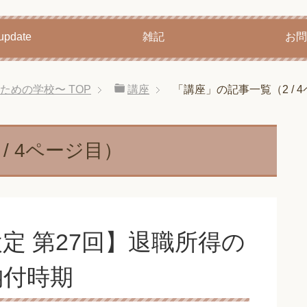
pdate
雑記
お問
育てるための学校〜
TOP
講座
「講座」の記事一覧（2 / 
/ 4ページ目）
定 第27回】退職所得の
納付時期