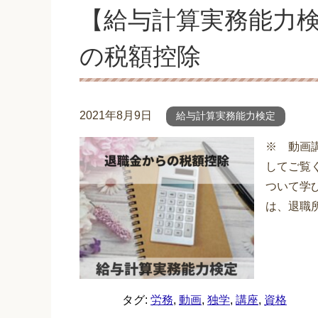
【給与計算実務能力検
の税額控除
2021年8月9日
給与計算実務能力検定
※ 動画
してご覧く
ついて学
は、退職所
タグ:
労務
,
動画
,
独学
,
講座
,
資格