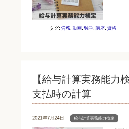
タグ:
労務
,
動画
,
独学
,
講座
,
資格
【給与計算実務能力検
支払時の計算
2021年7月24日
給与計算実務能力検定