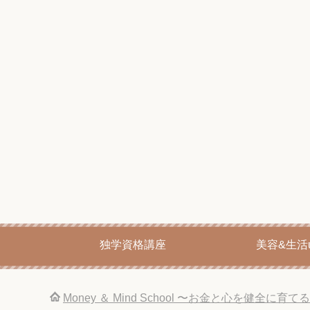
独学資格講座
美容&生活u
Money ＆ Mind School 〜お金と心を健全に