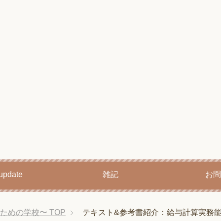
pdate
雑記
お問
育てるための学校〜
TOP
テキスト&参考書紹介：給与計算実務