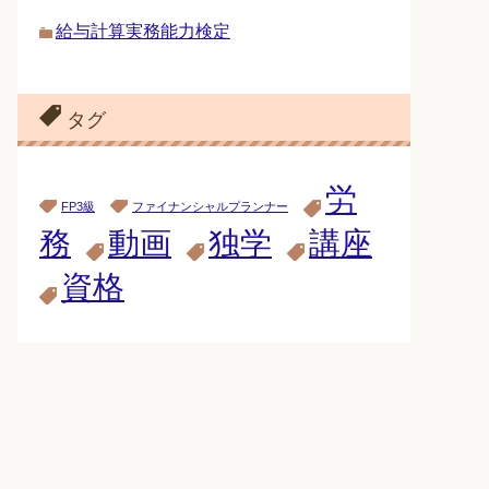
給与計算実務能力検定
タグ
労
FP3級
ファイナンシャルプランナー
務
動画
独学
講座
資格