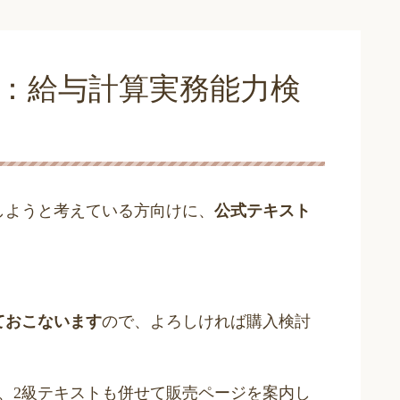
介：給与計算実務能力検
しようと考えている方向けに、
公式テキスト
ておこないます
ので、よろしければ購入検討
、
2
級テキストも併せて販売ページを案内し